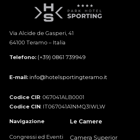
Via Alcide de Gasperi, 41
64100 Teramo – Italia
Telefono:
(+39) 0861 739949
Home
Le nostre Camere
E-mail:
info@hotelsportingteramo.it
L’Hotel
Codice CIR
: 067041ALB0001
Ristorante
Codice CIN
: IT067041A1NMQ3IWLW
Offerte
Navigazione
Le Camere
Contatti
Congressi ed Eventi
Camera Superior