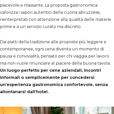
piacevole e rilassante. La proposta gastronomica
valorizza i sapori autentici della cucina abruzzese,
reinterpretati con attenzione alla qualità delle materie
prime e a un servizio curato ma discreto.
Home
Le nostre Camere
Dai piatti della tradizione alle proposte più leggere e
contemporanee, ogni cena diventa un momento di
L’Hotel
pausa e convivialità, pensato per chi viaggia per lavoro
Ristorante
ma non vuole rinunciare al piacere della buona tavola.
Un luogo perfetto per cene aziendali, incontri
Offerte
informali o semplicemente per concedersi
un’esperienza gastronomica confortevole, senza
Contatti
allontanarsi dall’hotel.